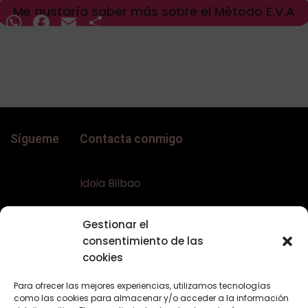
Me gustaría saber más sobre el Método E.V.A
WhatsApp
Facebook
Email
Compartir
Sígueme
Contacta conmigo
Idoia Bilbao
Teléfono:
+34 617644453
Gestionar el
Email:
bellaconalopecia@gmail.com
consentimiento de las
Web:
www.bellaconalopecia.com
cookies
Para ofrecer las mejores experiencias, utilizamos tecnologías
como las cookies para almacenar y/o acceder a la información
Textos Legales