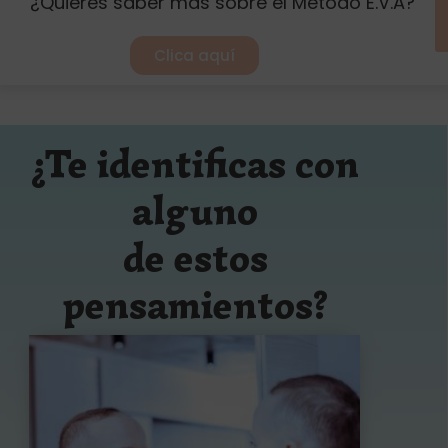
¿Quieres saber más sobre el Método E.V.A?
Clica aquí
¿Te identificas con
alguno
de estos
pensamientos?