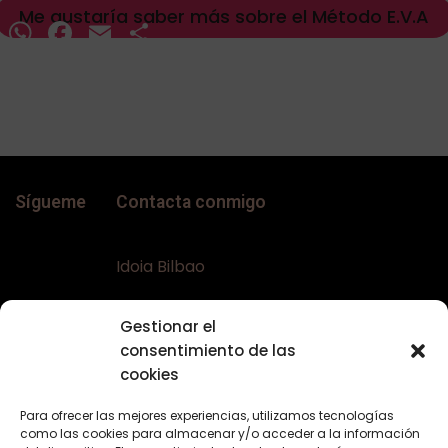
Me gustaría saber más sobre el Método E.V.A
WhatsApp
Facebook
Email
Compartir
Sígueme
Contacta conmigo
Idoia Bilbao
Teléfono:
+34 617644453
Gestionar el
Email:
bellaconalopecia@gmail.com
consentimiento de las
Web:
www.bellaconalopecia.com
cookies
Para ofrecer las mejores experiencias, utilizamos tecnologías
como las cookies para almacenar y/o acceder a la información
Textos Legales