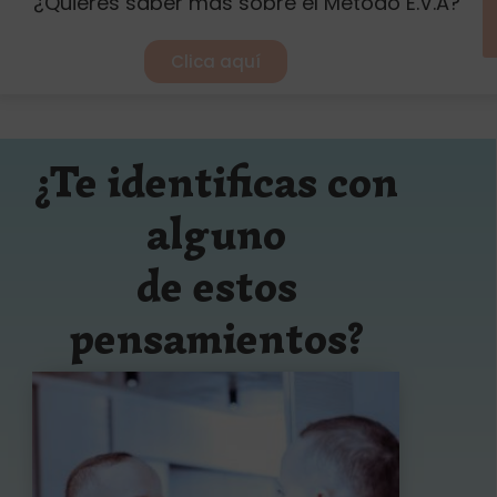
¿Quieres saber más sobre el Método E.V.A?
Clica aquí
¿Te identificas con
alguno
de estos
pensamientos?