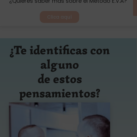
¿Quieres saber más sobre el Método E.V.A?
Clica aquí
¿Te identificas con
alguno
de estos
pensamientos?