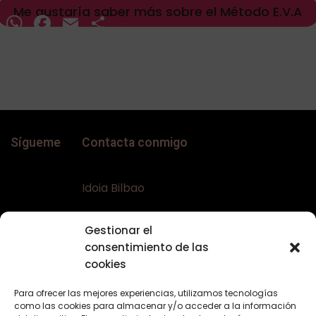
Me gustaría saber más sobre el Método E.V.A
WhatsApp
Facebook
Email
Compartir
Sígueme
Contacta conmigo
Idoia Bilbao
Teléfono:
+34 617644453
Gestionar el
Email:
bellaconalopecia@gmail.com
consentimiento de las
Web:
www.bellaconalopecia.com
cookies
Para ofrecer las mejores experiencias, utilizamos tecnologías
como las cookies para almacenar y/o acceder a la información
Textos Legales