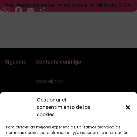
Me gustaría saber más sobre el Método E.V.A
WhatsApp
Facebook
Email
Compartir
Sígueme
Contacta conmigo
Idoia Bilbao
Teléfono:
+34 617644453
Gestionar el
Email:
bellaconalopecia@gmail.com
consentimiento de las
Web:
www.bellaconalopecia.com
cookies
Para ofrecer las mejores experiencias, utilizamos tecnologías
como las cookies para almacenar y/o acceder a la información
Textos Legales