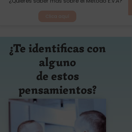
¿Quieres saber más sobre el Método E.V.A?
Clica aquí
¿Te identificas con
alguno
de estos
pensamientos?