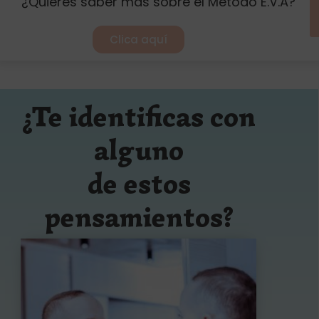
¿Quieres saber más sobre el Método E.V.A?
Clica aquí
¿Te identificas con
alguno
de estos
pensamientos?