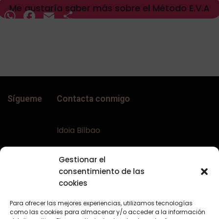
Me gustaría saber más sobre el Método E.V.A
WhatsApp
Facebook
Email
Compartir
Sígueme
Contacta conmigo
Idoia Bilbao
Teléfono:
+34 617644453
Gestionar el
Email:
bellaconalopecia@gmail.com
consentimiento de las
Web:
www.bellaconalopecia.com
cookies
Para ofrecer las mejores experiencias, utilizamos tecnologías
como las cookies para almacenar y/o acceder a la información
Textos Legales