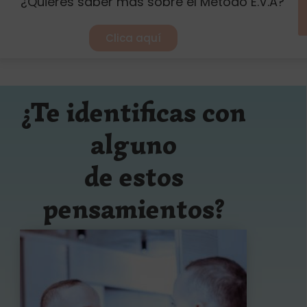
¿Quieres saber más sobre el Método E.V.A?
Clica aquí
¿Te identificas con
alguno
de estos
pensamientos?