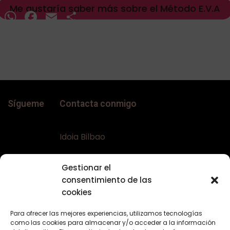
Me gustaría saber más sobre el Método E.V.A
WhatsApp
Facebook
Email
Compartir
Sígueme
Contacta conmigo
Idoia Bilbao
Teléfono:
+34 617644453
Gestionar el
Email:
bellaconalopecia@gmail.com
consentimiento de las
Web:
www.bellaconalopecia.com
cookies
Para ofrecer las mejores experiencias, utilizamos tecnologías
como las cookies para almacenar y/o acceder a la información
Textos Legales