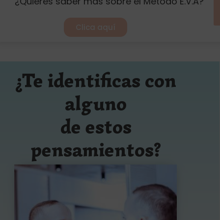
¿Quieres saber más sobre el Método E.V.A?
Clica aquí
¿Te identificas con
alguno
de estos
pensamientos?