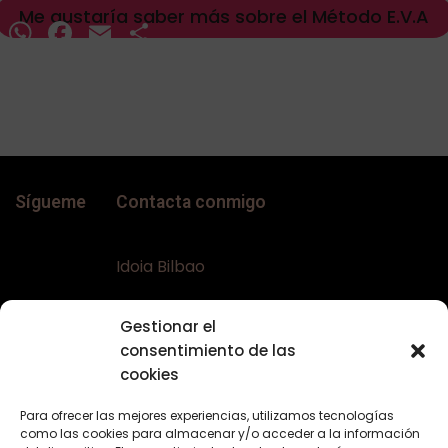
Me gustaría saber más sobre el Método E.V.A
WhatsApp
Facebook
Email
Compartir
Sígueme
Contacta conmigo
Idoia Bilbao
Teléfono:
+34 617644453
Gestionar el
Email:
bellaconalopecia@gmail.com
consentimiento de las
Web:
www.bellaconalopecia.com
cookies
Para ofrecer las mejores experiencias, utilizamos tecnologías
como las cookies para almacenar y/o acceder a la información
Textos Legales