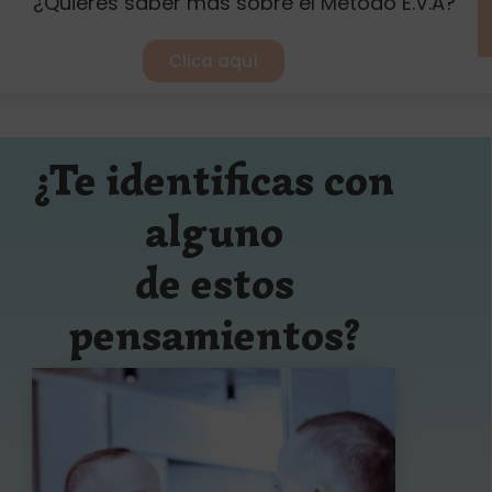
¿Quieres saber más sobre el Método E.V.A?
Clica aquí
¿Te identificas con
alguno
de estos
pensamientos?