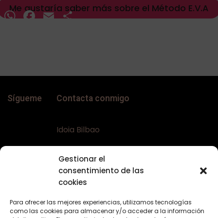
Me gustaría saber más sobre el Método E.V.A
WhatsApp
Facebook
Email
Compartir
Sígueme
Contacta conmigo
Idoia Bilbao
Teléfono:
+34 617644453
Gestionar el
Email:
bellaconalopecia@gmail.com
consentimiento de las
Web:
www.bellaconalopecia.com
cookies
Para ofrecer las mejores experiencias, utilizamos tecnologías
como las cookies para almacenar y/o acceder a la información
Textos Legales