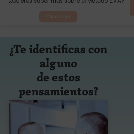
¿Quieres saber más sobre el Método E.V.A?
Clica aquí
¿Te identificas con
alguno
de estos
pensamientos?