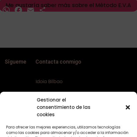
Me gustaría saber más sobre el Método E.V.A
WhatsApp
Facebook
Email
Compartir
Sígueme
Contacta conmigo
Idoia Bilbao
Teléfono:
+34 617644453
Gestionar el
Email:
bellaconalopecia@gmail.com
consentimiento de las
Web:
www.bellaconalopecia.com
cookies
Para ofrecer las mejores experiencias, utilizamos tecnologías
como las cookies para almacenar y/o acceder a la información
Textos Legales