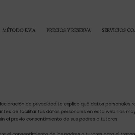
MÉTODO E.V.A
PRECIOS Y RESERVA
SERVICIOS C
eclaración de privacidad te explico qué datos personales rec
tes de facilitar tus datos personales en esta web. Los may
in el previo consentimiento de sus padres o tutores.
ere el consentimiento de los padres o tutores para el trat