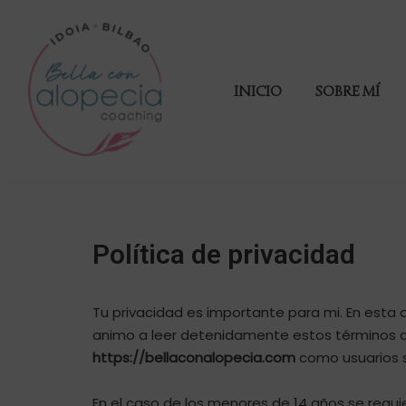
Saltar
al
INICIO
SOBRE MÍ
contenido
Política de privacidad
Tu privacidad es importante para mi. En esta d
animo a leer detenidamente estos términos an
https://bellaconalopecia.com
como usuarios s
En el caso de los menores de 14 años se requi