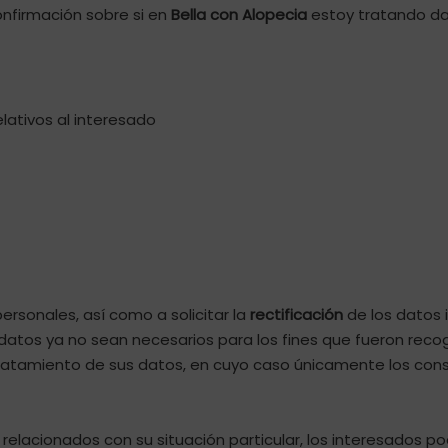
nfirmación sobre si en
Bella con Alopecia
estoy tratando da
elativos al interesado
ersonales, así como a solicitar la
rectificación
de los datos i
datos ya no sean necesarios para los fines que fueron recog
ratamiento de sus datos, en cuyo caso únicamente los conse
relacionados con su situación particular, los interesados p