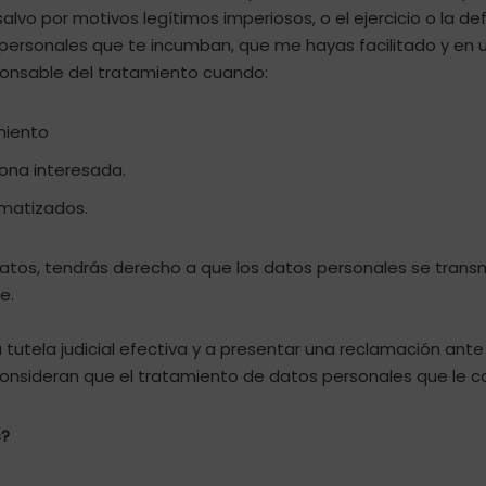
 salvo por motivos legítimos imperiosos, o el ejercicio o la
os personales que te incumban, que me hayas facilitado y en
sponsable del tratamiento cuando:
miento
sona interesada.
omatizados.
s datos, tendrás derecho a que los datos personales se tra
e.
utela judicial efectiva y a presentar una reclamación ante 
consideran que el tratamiento de datos personales que le co
s?