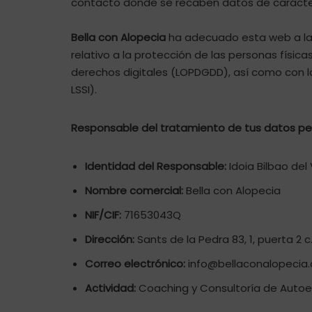
contacto donde se recaben datos de carácte
Bella con Alopecia
ha adecuado esta web a las
relativo a la protección de las personas físic
derechos digitales (LOPDGDD), así como con la 
LSSI).
Responsable del tratamiento de tus datos pe
Identidad del Responsable:
Idoia Bilbao del 
Nombre comercial:
Bella con Alopecia
NIF/CIF:
71653043Q
Dirección:
Sants de la Pedra 83, 1, puerta 2
Correo electrónico:
info@bellaconalopecia
Actividad:
Coaching y Consultoría de Autoes