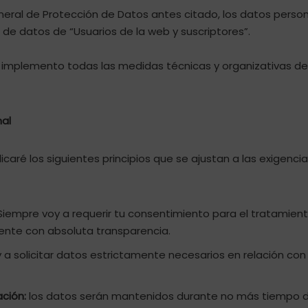
neral de Protección de Datos antes citado, los datos perso
o de datos de “Usuarios de la web y suscriptores”.
 implemento todas las medidas técnicas y organizativas de 
nal
licaré los siguientes principios que se ajustan a las exigen
iempre voy a requerir tu consentimiento para el tratamient
ente con absoluta transparencia.
 a solicitar datos estrictamente necesarios en relación con l
ación:
los datos serán mantenidos durante no más tiempo del