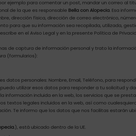
 ejemplo para comentar un post, mandar un correo al titular
sonal de la que es responsable
Bella con Alopecia
. Esa infor
e, dirección física, dirección de correo electrónico, número 
ento para que su información sea recopilada, utilizada, ge
escribe en el Aviso Legal y en la presente Política de Privaci
emas de captura de información personal y trato la informac
ra (formularios):
ntes datos personales: Nombre, Email, Teléfono, para respond
, puedo utilizar esos datos para responder a tu solicitud y 
a información incluida en la web, los servicios que se prest
los textos legales incluidos en la web, así como cualesquie
ción. Te informo que los datos que nos facilitas estarán ubi
lopecia
.), está ubicado dentro de la UE.