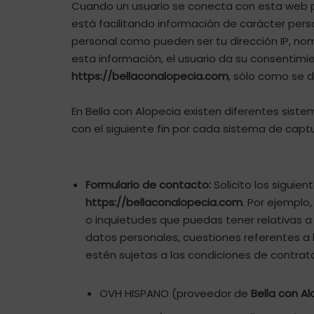
Cuando un usuario se conecta con esta web por
está facilitando información de carácter per
personal como pueden ser tu dirección IP, nombr
esta información, el usuario da su consentimi
https://bellaconalopecia.com
, sólo como se d
En Bella con Alopecia existen diferentes sist
con el siguiente fin por cada sistema de captu
Formulario de contacto:
Solicito los siguie
https://bellaconalopecia.com
. Por ejemplo
o inquietudes que puedas tener relativas a l
datos personales, cuestiones referentes a 
estén sujetas a las condiciones de contrata
OVH HISPANO (proveedor de
Bella con A