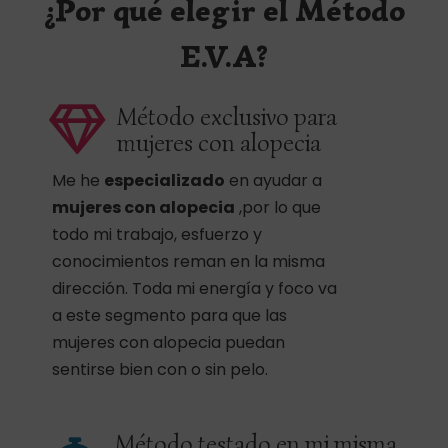
¿Por qué elegir el Método
Alcanza tus metas
E.V.A?
Método exclusivo para
mujeres con alopecia
Me he
especializado
en ayudar a
mujeres con alopecia
,por lo que
todo mi trabajo, esfuerzo y
conocimientos reman en la misma
dirección. Toda mi energía y foco va
a este segmento para que las
mujeres con alopecia puedan
sentirse bien con o sin pelo.
Método testado en mi misma