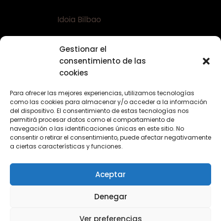
Idoia Bilbao
Teléfono:
+34 617644453
Gestionar el
Email:
bellaconalopecia@gmail.com
consentimiento de las
Web:
www.bellaconalopecia.com
cookies
Para ofrecer las mejores experiencias, utilizamos tecnologías
como las cookies para almacenar y/o acceder a la información
Textos Legales
del dispositivo. El consentimiento de estas tecnologías nos
permitirá procesar datos como el comportamiento de
navegación o las identificaciones únicas en este sitio. No
Nota Legal
consentir o retirar el consentimiento, puede afectar negativamente
Política de Privacidad
a ciertas características y funciones.
Política de Cookies
Aceptar
Denegar
Ver preferencias