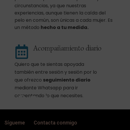
circunstancias, ya que nuestras
experiencias, aunque tienen la caída del
pelo en común, son únicas a cada mujer. Es
un método
hecho a tu medida.
Acompañamiento diario
Quiero que te sientas apoyada
también entre sesión y sesión por lo
que ofrezco
seguimiento diario
Compártelo y ayudarás:
mediante Whatsapp para ir
WhatsApp
Facebook
Email
Compartir
comentando lo que necesites.
Sígueme
Contacta conmigo