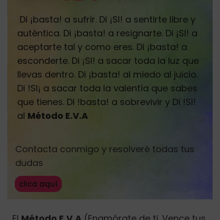
Di ¡basta! a sufrir. Di ¡SI! a sentirte libre y
auténtica. Di ¡basta! a resignarte. Di ¡SI! a
aceptarte tal y como eres. Di ¡basta! a
esconderte. Di ¡SI! a sacar toda la luz que
llevas dentro. Di ¡basta! al miedo al juicio.
Di !SI¡ a sacar toda la valentía que sabes
que tienes. Di !basta! a sobrevivir y Di !SI!
al
Método E.V.A
Contacta conmigo y resolveré todas tus
dudas
clica aquí
El
Método E.V.A.
(Enamórate de ti. Vence tus