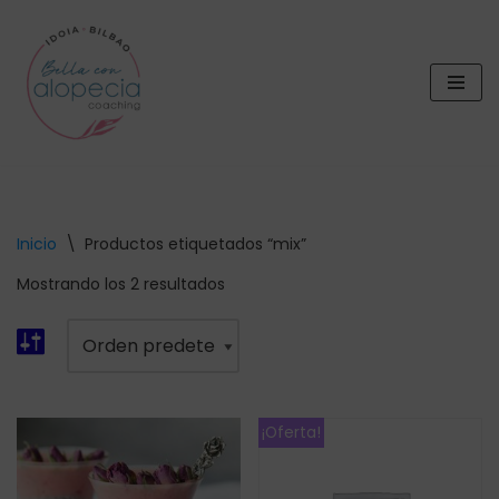
Saltar
al
contenido
Inicio
\
Productos etiquetados “mix”
Mostrando los 2 resultados
¡Oferta!