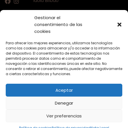
Idoia Bilbao
Teléfono:
+34 617644453
Gestionar el
Email:
bellaconalopecia@gmail.com
consentimiento de las
Web:
www.bellaconalopecia.com
cookies
Para ofrecer las mejores experiencias, utilizamos tecnologías
como las cookies para almacenar y/o acceder a la información
Textos Legales
del dispositivo. El consentimiento de estas tecnologías nos
permitirá procesar datos como el comportamiento de
navegación o las identificaciones únicas en este sitio. No
Nota Legal
consentir o retirar el consentimiento, puede afectar negativamente
Política de Privacidad
a ciertas características y funciones.
Política de Cookies
Aceptar
Denegar
Ver preferencias
© Idoia Bilbao 2023
Política de cookies
Política de privacidad
Nota Legal